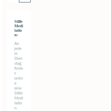
Stille
Medi
tatio
n:
An
jede
m
Dien
stag
finde
t
onlin
e
eine
Stille
Medi
tatio
n