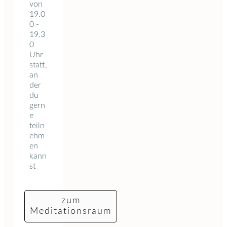
von
19.0
0 -
19.3
0
Uhr
statt,
an
der
du
gern
e
teiln
ehm
en
kann
st
zum
Meditationsraum