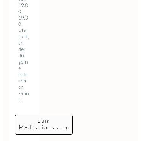
19.0
0 -
19.3
0
Uhr
statt,
an
der
du
gern
e
teiln
ehm
en
kann
st
zum
Meditationsraum