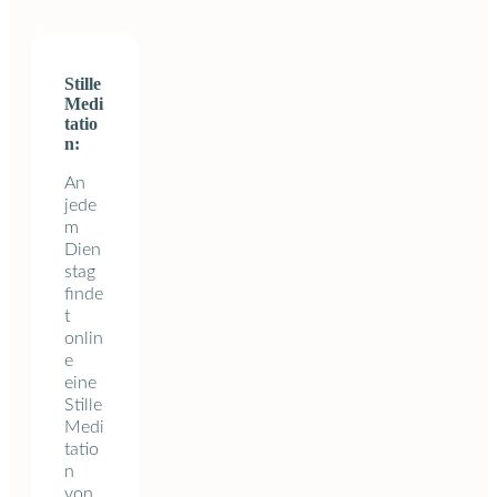
Stille
Medi
tatio
n:
An
jede
m
Dien
stag
finde
t
onlin
e
eine
Stille
Medi
tatio
n
von