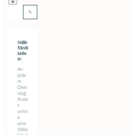
Stille
Medi
tatio
n:
An
jede
m
Dien
stag
finde
t
onlin
e
eine
Stille