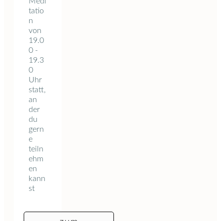
Medi
tatio
n
von
19.0
0 -
19.3
0
Uhr
statt,
an
der
du
gern
e
teiln
ehm
en
kann
st