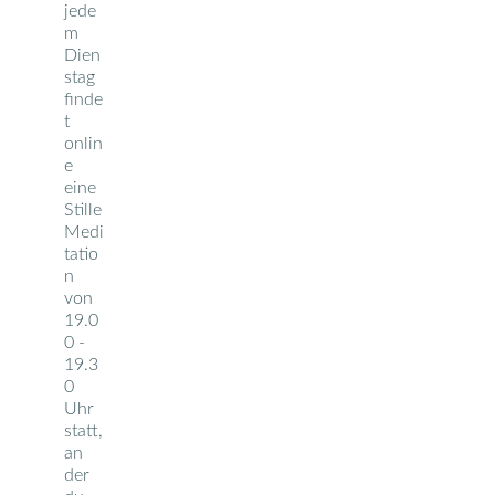
jede
m
Dien
stag
finde
t
onlin
e
eine
Stille
Medi
tatio
n
von
19.0
0 -
19.3
0
Uhr
statt,
an
der