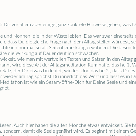
 Dir vor allem aber einige ganz konkrete Hinweise geben, was D
 und Nonnen, die in der Wüste lebten. Das war zwar einerseits
sen, dass Du die gleiche Frage nach dem Alltag stellen würdest, 
chte ich nur mal so als Seitenbemerkung erwähnen. Die besondere
äre die Wirkung auf Dauer deutlich schwächer.
ckelt, wie man mit wertvollen Texten und Sätzen in den Alltag 
nnt wird diese Art der Alltagsmeditation Ruminatio, das heißt W
 Satz, der Dir etwas bedeutet, wieder. Und das heißt, dass Du es
r wieder am Tag sprichst Du innerlich das Wort und lässt es in D
 Meditation ist wie ein Sesam-öffne-Dich für Deine Seele und ein
gnet.
s Lesen. Auch hier haben die alten Mönche etwas entwickelt. Sie h
n, sondern, damit die Seele genährt wird. Es beginnt mit einem G