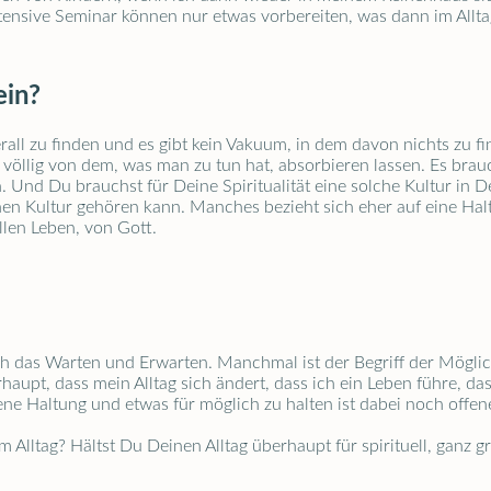
ensive Seminar können nur etwas vorbereiten, was dann im Alltag 
ein?
 überall zu finden und es gibt kein Vakuum, in dem davon nichts zu
öllig von dem, was man zu tun hat, absorbieren lassen. Es brauch
Und Du brauchst für Deine Spiritualität eine solche Kultur in 
hen Kultur gehören kann. Manches bezieht sich eher auf eine Halt
llen Leben, von Gott.
 mich das Warten und Erwarten. Manchmal ist der Begriff der Möglic
haupt, dass mein Alltag sich ändert, dass ich ein Leben führe, da
e Haltung und etwas für möglich zu halten ist dabei noch offener
Alltag? Hältst Du Deinen Alltag überhaupt für spirituell, ganz g