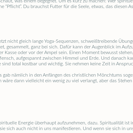
haut, was einem begegnet. Um es kurz zu machen: Wer spirituell 
“Pflicht”. Du brauchst Futter für die Seele, etwas, das diesen Asp
 jetzt nicht gleich lange Yoga-Sequenzen, schweißtreibende Übu
chtet, gesammelt, ganz bei sich. Dafür kann der Augenblick im A
der Kasse oder vor der Ampel sein. Einen Moment bewusst stehen,
 Mensch, aufgespannt zwischen Himmel und Erde. Und danach kan
 sind total kostbar und wichtig. Sie nehmen keine Zeit in Anspr
. Es gab nämlich in den Anfängen des christlichen Mönchtums soge
wäre dann vielleicht ein wenig zu viel verlangt, aber das Stehen 
rituelle Energie überhaupt aufzunehmen, dazu. Spiritualität ist
ie sich auch nicht in uns manifestieren. Und wenn sie sich in uns 