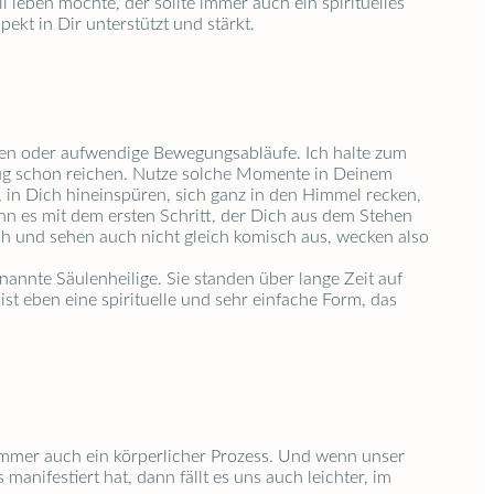
leben möchte, der sollte immer auch ein spirituelles
ekt in Dir unterstützt und stärkt.
ngen oder aufwendige Bewegungsabläufe. Ich halte zum
ufzug schon reichen. Nutze solche Momente in Deinem
 in Dich hineinspüren, sich ganz in den Himmel recken,
n es mit dem ersten Schritt, der Dich aus dem Stehen
uch und sehen auch nicht gleich komisch aus, wecken also
nannte Säulenheilige. Sie standen über lange Zeit auf
ist eben eine spirituelle und sehr einfache Form, das
 immer auch ein körperlicher Prozess. Und wenn unser
manifestiert hat, dann fällt es uns auch leichter, im