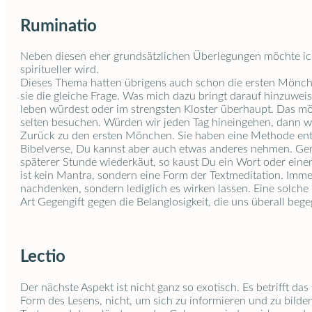
Ruminatio
Neben diesen eher grundsätzlichen Überlegungen möchte ich
spiritueller wird.
Dieses Thema hatten übrigens auch schon die ersten Mönche
sie die gleiche Frage. Was mich dazu bringt darauf hinzuwei
leben würdest oder im strengsten Kloster überhaupt. Das mö
selten besuchen. Würden wir jeden Tag hineingehen, dann w
Zurück zu den ersten Mönchen. Sie haben eine Methode entwi
Bibelverse, Du kannst aber auch etwas anderes nehmen. Gena
späterer Stunde wiederkäut, so kaust Du ein Wort oder einen
ist kein Mantra, sondern eine Form der Textmeditation. Imme
nachdenken, sondern lediglich es wirken lassen. Eine solche
Art Gegengift gegen die Belanglosigkeit, die uns überall bege
Lectio
Der nächste Aspekt ist nicht ganz so exotisch. Es betrifft da
Form des Lesens, nicht, um sich zu informieren und zu bilde