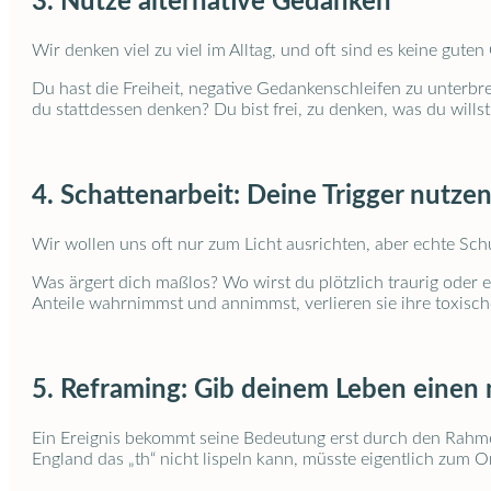
3. Nutze alternative Gedanken
Wir denken viel zu viel im Alltag, und oft sind es keine gu
Du hast die Freiheit, negative Gedankenschleifen zu unterbre
du stattdessen denken? Du bist frei, zu denken, was du will
4. Schattenarbeit: Deine Trigger nutze
Wir wollen uns oft nur zum Licht ausrichten, aber echte S
Was ärgert dich maßlos? Wo wirst du plötzlich traurig oder
Anteile wahrnimmst und annimmst, verlieren sie ihre toxische
5. Reframing: Gib deinem Leben eine
Ein Ereignis bekommt seine Bedeutung erst durch den Rahmen
England das „th“ nicht lispeln kann, müsste eigentlich zum 