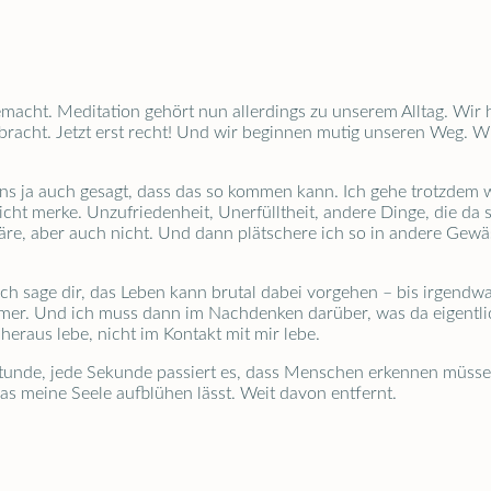
acht. Meditation gehört nun allerdings zu unserem Alltag. Wir 
gebracht. Jetzt erst recht! Und wir beginnen mutig unseren Weg. 
s ja auch gesagt, dass das so kommen kann. Ich gehe trotzdem we
cht merke. Unzufriedenheit, Unerfülltheit, andere Dinge, die da s
e, aber auch nicht. Und dann plätschere ich so in andere Gewäss
ch sage dir, das Leben kann brutal dabei vorgehen – bis irgendw
mer. Und ich muss dann im Nachdenken darüber, was da eigentlic
 heraus lebe, nicht im Kontakt mit mir lebe.
 Stunde, jede Sekunde passiert es, dass Menschen erkennen müsse
was meine Seele aufblühen lässt. Weit davon entfernt.