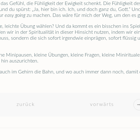
 das Gefühl, die Fühligkeit der Ewigkeit schenkt. Die Fühligkeit d
und du spürst: „Ja, hier bin ich. Ich, und doch ganz du, Gott.“ U
nur
easy going
zu machen. Das wäre für mich der Weg, um den es g
he, leichte Übung wählen? Und da kommt es ein bisschen ins Spie
fen wir in der Spiritualität in dieser Hinsicht nutzen, indem wir
s, sondern die sich sofort irgendwie einprägen, sofort flüssig un
ne Minipausen, kleine Übungen, kleine Fragen, kleine Miniritual
 hin auszurichten.
h auch im Gehirn die Bahn, und wo auch immer dann noch, damit
zurück
vorwärts