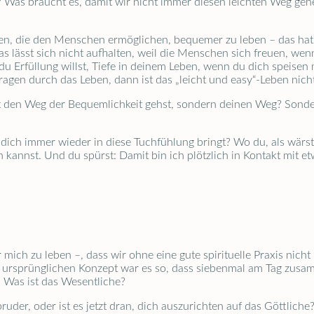
? Was braucht es, damit wir nicht immer diesen leichten Weg gehe
ften, die den Menschen ermöglichen, bequemer zu leben – das h
s lässt sich nicht aufhalten, weil die Menschen sich freuen, wen
n du Erfüllung willst, Tiefe in deinem Leben, wenn du dich speisen
 tragen durch das Leben, dann ist das „leicht und easy“-Leben nich
 den Weg der Bequemlichkeit gehst, sondern deinen Weg? Sonder
 dich immer wieder in diese Tuchfühlung bringt? Wo du, als wärst 
kannst. Und du spürst: Damit bin ich plötzlich in Kontakt mit etw
 mich zu leben –, dass wir ohne eine gute spirituelle Praxis nich
s: Im ursprünglichen Konzept war es so, dass siebenmal am Tag 
Was ist das Wesentliche?
bruder, oder ist es jetzt dran, dich auszurichten auf das Göttlich