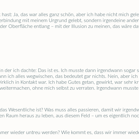
st: Ja, das war alles ganz schön, aber ich habe nicht mich gele
erbindung mit meinem Urgrund gelebt, sondern irgendeine andere
der Oberfläche entlang – mit der Illusion zu meinen, das wäre da
in der ich dachte: Das ist es. Ich musste dann irgendwann sogar se
kann ich alles wegwischen, das bedeutet gar nichts. Nein, aber ich
klich in Kontakt war. Ich habe Gutes getan, gewirkt, war sehr kre
e weitermachen, ohne mich selbst zu verraten. Irgendwann musst
das Wesentliche ist? Was muss alles passieren, damit wir irgen
hen Raum heraus zu leben, aus diesem Feld – um es eigentlich noc
immer wieder untreu werden? Wie kommt es, dass wir immer wied