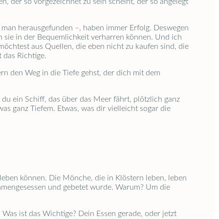
n, der so vorgezeichnet zu sein scheint, der so angelegt
at man herausgefunden –, haben immer Erfolg. Deswegen
n sie in der Bequemlichkeit verharren können. Und ich
 möchtest aus Quellen, die eben nicht zu kaufen sind, die
t das Richtige.
n den Weg in die Tiefe gehst, der dich mit dem
du ein Schiff, das über das Meer fährt, plötzlich ganz
as ganz Tiefem. Etwas, was dir vielleicht sogar die
t leben können. Die Mönche, die in Klöstern leben, leben
zusammengesessen und gebetet wurde. Warum? Um die
e? Was ist das Wichtige? Dein Essen gerade, oder jetzt