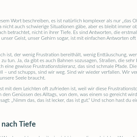
esem Wort beschreiben, es ist natürlich komplexer als nur „das Ob
da nicht auch schwierige Situationen gäbe, aber es bleibt immer o
h betrachtet, nicht in ihrer Tiefe. Es sind Antworten, die erstma
 unser Geist, unser Gehirn sogar, ist mit einfachen Antworten oft z
h ist, der wenig Frustration bereithält, wenig Enttäuschung, we
 tun. Ja, da gibt es auch Bahnen sozusagen, Straßen, die sehr bre
ch eine gewisse Frustrationstoleranz, das sind schmale Pfade. Die
l – und schupps, sind wir weg. Sind wir wieder verfallen. Wir ve
e unsere Seele braucht.
ist mit dem Leichten oft zufrieden ist, weil wir diese Frustrations
 den Genüssen des Alltags, von dem, was einem so gereicht wird
agt: „Nimm das, das ist lecker, das ist gut.“ Und schon hast du 
 nach Tiefe