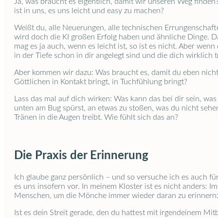
Ja, was braucht es eigentlich, damit wir unseren Weg finden
ist in uns, es uns leicht und easy zu machen?
Weißt du, alle Neuerungen, alle technischen Errungenscha
wird doch die KI großen Erfolg haben und ähnliche Dinge. Da
mag es ja auch, wenn es leicht ist, so ist es nicht. Aber wen
in der Tiefe schon in dir angelegt sind und die dich wirklich
Aber kommen wir dazu: Was braucht es, damit du eben nicht
Göttlichen in Kontakt bringt, in Tuchfühlung bringt?
Lass das mal auf dich wirken: Was kann das bei dir sein, was
unten am Bug spürst, an etwas zu stoßen, was du nicht sehen 
Tränen in die Augen treibt. Wie fühlt sich das an?
Die Praxis der Erinnerung
Ich glaube ganz persönlich – und so versuche ich es auch für
es uns insofern vor. In meinem Kloster ist es nicht ander
Menschen, um die Mönche immer wieder daran zu erinnern: 
Ist es dein Streit gerade, den du hattest mit irgendeinem Mit