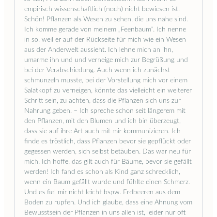
empirisch wissenschaftlich (noch) nicht bewiesen ist.
Schön! Pflanzen als Wesen zu sehen, die uns nahe sind.
Ich komme gerade von meinem „Feenbaum“. Ich nenne
in so, weil er auf der Rückseite für mich wie ein Wesen
aus der Anderwelt aussieht. Ich lehne mich an ihn,
umarme ihn und und verneige mich zur Begrüßung und
bei der Verabschiedung. Auch wenn ich zunächst
schmunzeln musste, bei der Vorstellung mich vor einem
Salatkopf zu verneigen, könnte das vielleicht ein weiterer
Schritt sein, zu achten, dass die Pflanzen sich uns zur
Nahrung geben. – Ich spreche schon seit längerem mit
den Pflanzen, mit den Blumen und ich bin überzeugt,
dass sie auf ihre Art auch mit mir kommunizieren. Ich
finde es tröstlich, dass Pflanzen bevor sie gepflückt oder
gegessen werden, sich selbst betäuben. Das war neu für
mich. Ich hoffe, das gilt auch für Bäume, bevor sie gefällt
werden! Ich fand es schon als Kind ganz schrecklich,
wenn ein Baum gefällt wurde und fühlte einen Schmerz.
Und es fiel mir nicht leicht bspw. Erdbeeren aus dem
Boden zu rupfen. Und ich glaube, dass eine Ahnung vom
Bewusstsein der Pflanzen in uns allen ist, leider nur oft