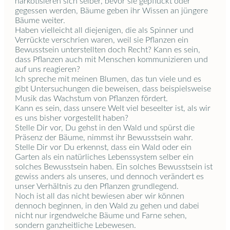
narkotisieren sich selber, bevor sie gepflückt oder
gegessen werden, Bäume geben ihr Wissen an jüngere
Bäume weiter.
Haben vielleicht all diejenigen, die als Spinner und
Verrückte verschrien waren, weil sie Pflanzen ein
Bewusstsein unterstellten doch Recht? Kann es sein,
dass Pflanzen auch mit Menschen kommunizieren und
auf uns reagieren?
Ich spreche mit meinen Blumen, das tun viele und es
gibt Untersuchungen die beweisen, dass beispielsweise
Musik das Wachstum von Pflanzen fördert.
Kann es sein, dass unsere Welt viel beseelter ist, als wir
es uns bisher vorgestellt haben?
Stelle Dir vor, Du gehst in den Wald und spürst die
Präsenz der Bäume, nimmst ihr Bewusstsein wahr.
Stelle Dir vor Du erkennst, dass ein Wald oder ein
Garten als ein natürliches Lebenssystem selber ein
solches Bewusstsein haben. Ein solches Bewusstsein ist
gewiss anders als unseres, und dennoch verändert es
unser Verhältnis zu den Pflanzen grundlegend.
Noch ist all das nicht bewiesen aber wir können
dennoch beginnen, in den Wald zu gehen und dabei
nicht nur irgendwelche Bäume und Farne sehen,
sondern ganzheitliche Lebewesen.